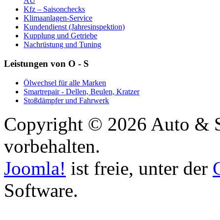
AU
Kfz – Saisonchecks
Klimaanlagen-Service
Kundendienst (Jahresinspektion)
Kupplung und Getriebe
Nachrüstung und Tuning
Leistungen von O - S
Ölwechsel für alle Marken
Smartrepair - Dellen, Beulen, Kratzer
Stoßdämpfer und Fahrwerk
Copyright © 2026 Auto & Se
vorbehalten.
Joomla!
ist freie, unter der
Software.